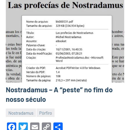
Nostradamus – A “peste” no fim do
nosso século
Nostradamus
Pórfiro
23
Malu
de
Facebook
Twitter
Email
Copy
Share