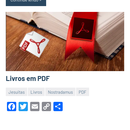
Livros em PDF
Jesuitas
Livros
Nostradamus
PDF
3
Luis
de
Garrett
Facebook
Twitter
Email
Copy
Share
março
Link
de
2023