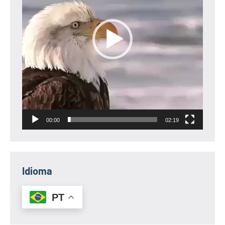
00:00
02:19
Idioma
PT