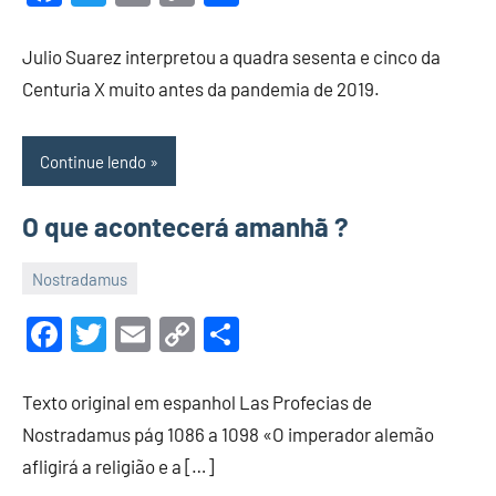
maio
Link
de
Julio Suarez interpretou a quadra sesenta e cinco da
2022
Centuria X muito antes da pandemia de 2019.
Continue lendo
O que acontecerá amanhã ?
Nostradamus
23
Malu
de
Facebook
Twitter
Email
Copy
Share
maio
Link
de
Texto original em espanhol Las Profecias de
2022
Nostradamus pág 1086 a 1098 «O imperador alemão
afligirá a religião e a […]