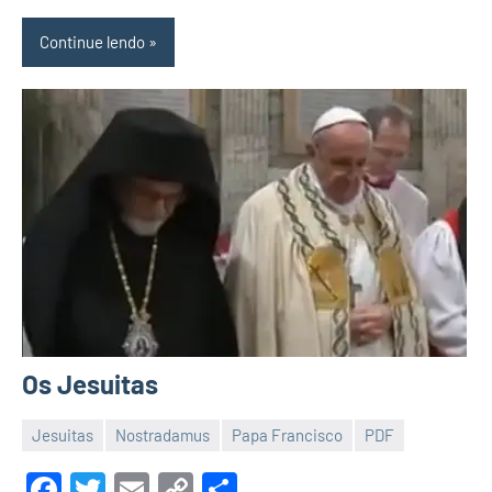
Continue lendo
Os Jesuitas
Jesuitas
Nostradamus
Papa Francisco
PDF
4
Malu
de
Facebook
Twitter
Email
Copy
Share