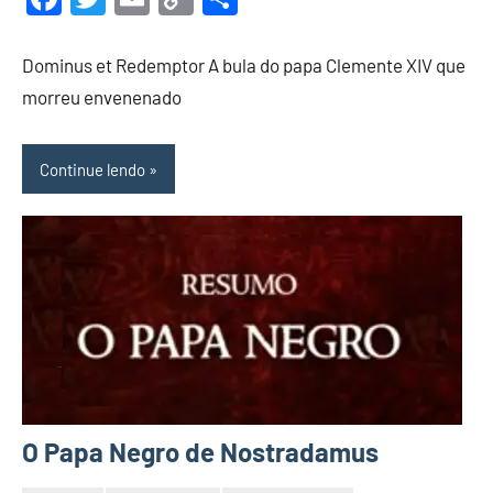
maio
Link
de
Dominus et Redemptor A bula do papa Clemente XIV que
2022
morreu envenenado
Continue lendo
O Papa Negro de Nostradamus