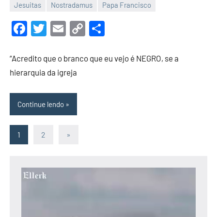
Jesuitas
Nostradamus
Papa Francisco
3
Malu
de
Facebook
Twitter
Email
Copy
Share
maio
Link
de
“Acredito que o branco que eu vejo é NEGRO, se a
2022
hierarquia da igreja
Continue lendo
1
2
Post
»
Paginação
seguinte
de
Tocador
posts
de
vídeo