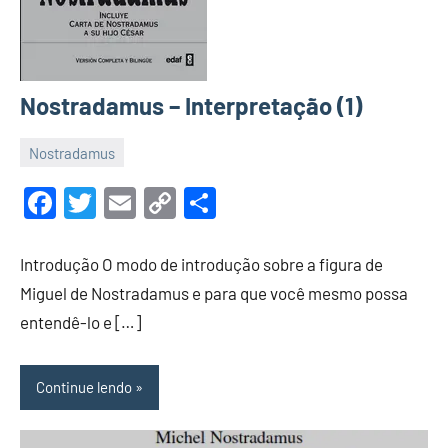
Nostradamus – Interpretação (1)
Nostradamus
12
Luis
de
Garrett
Facebook
Twitter
Email
Copy
Share
julho
Link
de
Introdução O modo de introdução sobre a figura de
2022
Miguel de Nostradamus e para que você mesmo possa
entendê-lo e […]
Continue lendo