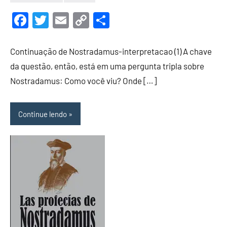
13
Luis
de
Garrett
Facebook
Twitter
Email
Copy
Share
julho
Link
de
Continuação de Nostradamus-interpretacao (1) A chave
2022
da questão, então, está em uma pergunta tripla sobre
Nostradamus: Como você viu? Onde […]
Continue lendo