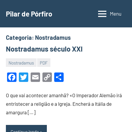
Pular
para
Pilar de Pórfiro
Menu
o
conteúdo
Categoria:
Nostradamus
Nostradamus século XXI
Nostradamus
PDF
12
Luis
de
Garrett
Facebook
Twitter
Email
Copy
Share
maio
Link
de
O que vai acontecer amanhã? «O Imperador Alemão irá
2025
entristecer a religião e a Igreja. Encherá a Itália de
amargura […]
Continue lendo