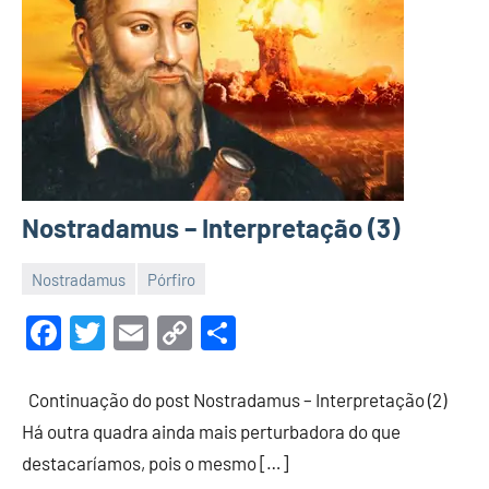
Nostradamus – Interpretação (3)
Nostradamus
Pórfiro
13
Luis
de
Garrett
Facebook
Twitter
Email
Copy
Share
julho
Link
de
Continuação do post Nostradamus – Interpretação (2)
2022
Há outra quadra ainda mais perturbadora do que
destacaríamos, pois o mesmo […]