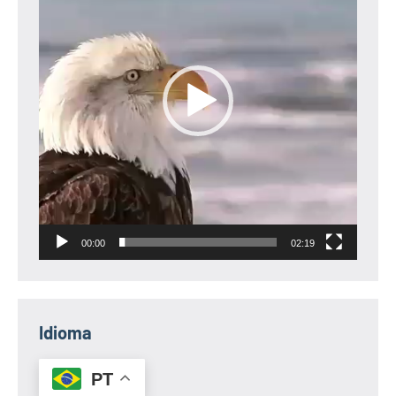
vídeo
00:00
02:19
Idioma
PT