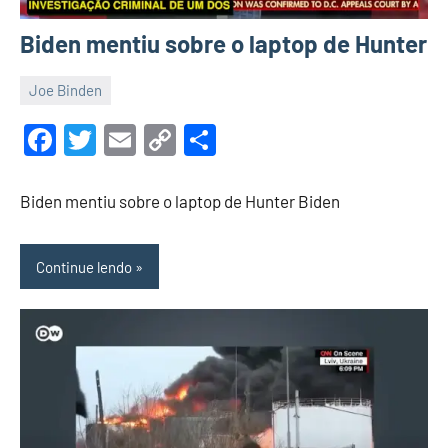
Biden mentiu sobre o laptop de Hunter
Joe Binden
14
Malu
de
Facebook
Twitter
Email
Copy
Share
maio
Link
de
Biden mentiu sobre o laptop de Hunter Biden
2022
Continue lendo