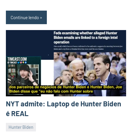
Continue lendo
NYT admite: Laptop de Hunter Biden
é REAL
Hunter Biden
14
Malu