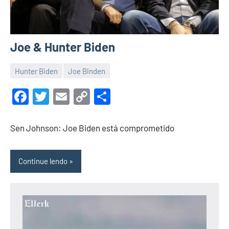
Joe & Hunter Biden
Hunter Biden
Joe Binden
29
Malu
de
Facebook
Twitter
Email
Copy
Share
abril
Link
de
Sen Johnson: Joe Biden está comprometido
2022
Continue lendo
Tocador
de