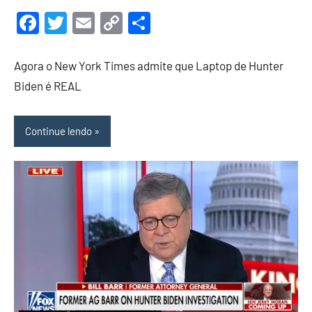
de
Facebook
Twitter
Email
Copy
Share
maio
Link
de
Agora o New York Times admite que Laptop de Hunter
2022
Biden é REAL
Continue lendo