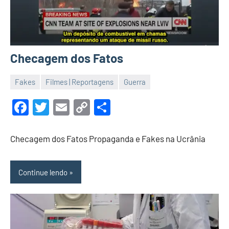
Checagem dos Fatos
Fakes
Filmes | Reportagens
Guerra
11
Malu
de
Facebook
Twitter
Email
Copy
Share
maio
Link
de
Checagem dos Fatos Propaganda e Fakes na Ucrânia
2022
Continue lendo