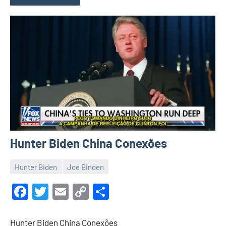
Hunter Biden China Conexões
Hunter Biden
Joe Binden
14
Malu
de
Facebook
Twitter
Email
Copy
Share
maio
Link
de
Hunter Biden China Conexões
2022