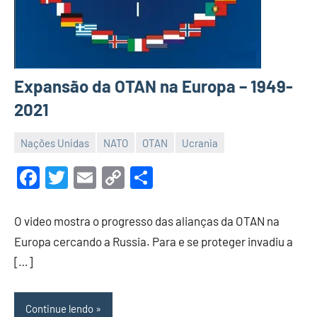
Expansão da OTAN na Europa – 1949-
2021
Nações Unidas
NATO
OTAN
Ucrania
20
Luis
de
Garrett
Facebook
Twitter
Email
Copy
Share
novembro
Link
de
O video mostra o progresso das alianças da OTAN na
2022
Europa cercando a Russia. Para e se proteger invadiu a
[…]
Continue lendo