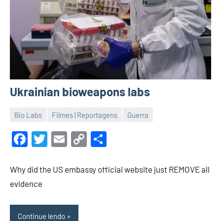
Ukrainian bioweapons labs
Bio Labs
Filmes | Reportagens
Guerra
11
Malu
de
Facebook
Twitter
Email
Copy
Share
maio
Link
de
Why did the US embassy official website just REMOVE all
2022
evidence
Continue lendo