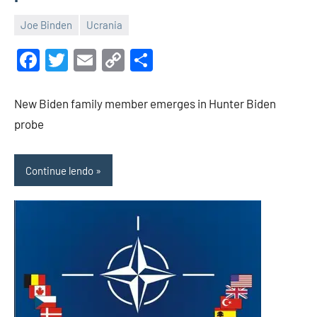
Joe Binden
Ucrania
14
Luis
de
Garrett
Facebook
Twitter
Email
Copy
Share
março
Link
de
New Biden family member emerges in Hunter Biden
2023
probe
Continue lendo