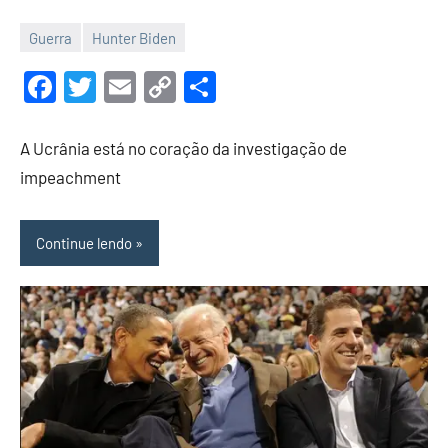
Guerra
Hunter Biden
30
Malu
de
Facebook
Twitter
Email
Copy
Share
abril
Link
de
A Ucrânia está no coração da investigação de
2022
impeachment
Continue lendo