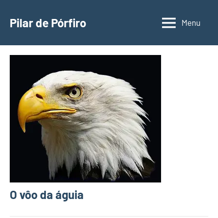
Pular
para
Pilar de Pórfiro
Menu
o
conteúdo
O vôo da águia