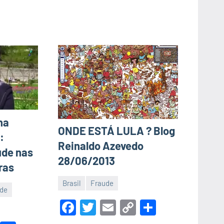
na
ONDE ESTÁ LULA ? Blog
:
Reinaldo Azevedo
ude nas
28/06/2013
ras
Brasil
Fraude
de
5
Luis
Facebook
Twitter
Email
Copy
Share
de
Garrett
novembro
Link