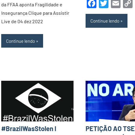
Faceboo
Twitte
Ema
novembro
da FFAA aponta Fragilidade e
de
Insegurança Clique para Assistir
2022
Continue lendo
Live de 04 dez 2022
Continue lendo
#BrazilWasStolen I
PETIÇÃO AO TSE