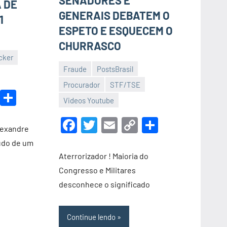
SENADORES E
 DE
GENERAIS DEBATEM O
1
ESPETO E ESQUECEM O
CHURRASCO
cker
Fraude
PostsBrasil
Procurador
STF/TSE
15
Luis
k
r
il
Copy
Share
Videos Youtube
de
Garrett
Link
julho
Facebook
Twitter
Email
Copy
Share
lexandre
de
Link
udo de um
2022
Aterrorizador ! Maioria do
Congresso e Militares
desconhece o significado
Continue lendo