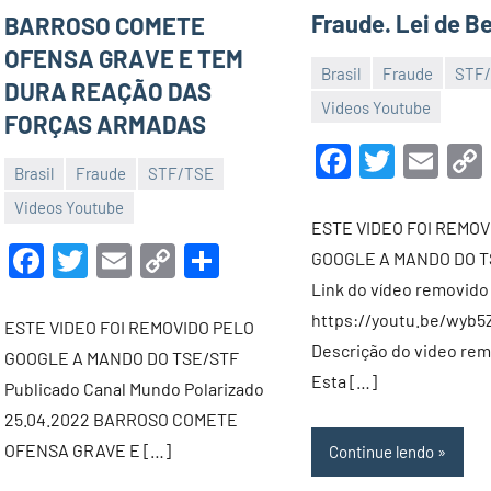
Fraude. Lei de B
BARROSO COMETE
OFENSA GRAVE E TEM
Brasil
Fraude
STF
DURA REAÇÃO DAS
12
Luis
Videos Youtube
FORÇAS ARMADAS
de
Garrett
Faceboo
Twitte
Ema
novembro
Brasil
Fraude
STF/TSE
de
12
Luis
Videos Youtube
2022
ESTE VIDEO FOI REMOV
de
Garrett
Facebook
Twitter
Email
Copy
Share
GOOGLE A MANDO DO T
novembro
Link
Link do vídeo removido
de
https://youtu.be/wyb
2022
ESTE VIDEO FOI REMOVIDO PELO
Descrição do video rem
GOOGLE A MANDO DO TSE/STF
Esta […]
Publicado Canal Mundo Polarizado
25.04.2022 BARROSO COMETE
OFENSA GRAVE E […]
Continue lendo