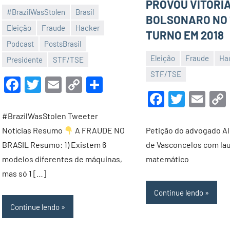
PROVOU VITÓRIA
#BrazilWasStolen
Brasil
BOLSONARO NO 
Eleição
Fraude
Hacker
TURNO EM 2018
5
Luis
Podcast
PostsBrasil
de
Garrett
Eleição
Fraude
Ha
Presidente
STF/TSE
novembro
23
Luis
STF/TSE
Facebook
Twitter
Email
Copy
Share
de
de
Garrett
Faceboo
Twitte
Ema
2022
Link
julho
de
#BrazilWasStolen Tweeter
2022
Notícias Resumo
A FRAUDE NO
Petição do advogado A
BRASIL Resumo: 1) Existem 6
de Vasconcelos com la
modelos diferentes de máquinas,
matemático
mas só 1 […]
Continue lendo
Continue lendo