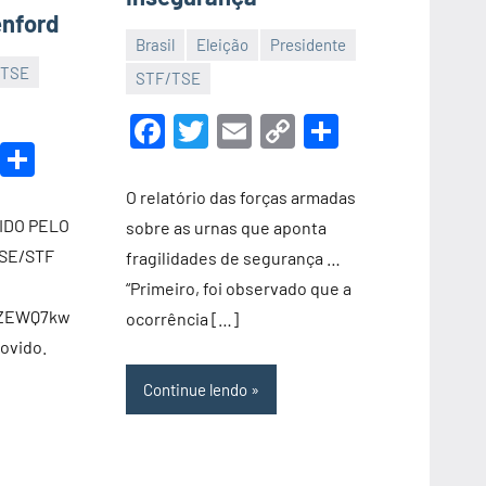
enford
Brasil
Eleição
Presidente
/TSE
10
Luis
STF/TSE
de
Garrett
Facebook
Twitter
Email
Copy
Share
novembro
k
r
il
Copy
Share
Link
de
Link
2022
O relatório das forças armadas
IDO PELO
sobre as urnas que aponta
SE/STF
fragilidades de segurança …
“Primeiro, foi observado que a
5ZEWQ7kw
ocorrência […]
ovido.
Continue lendo