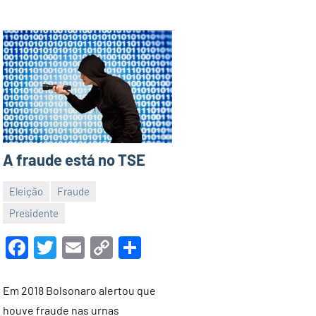
A fraude está no TSE
Eleição
Fraude
31
Malu
Presidente
de
Facebook
Twitter
Email
Copy
Share
maio
Link
de
2022
Em 2018 Bolsonaro alertou que
houve fraude nas urnas