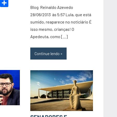
k
r
il
Copy
Share
de
Blog Reinaldo Azevedo
Link
2022
28/06/2013 às 5:57 Lula, que está
sumido, reaparece no noticiário É
isso mesmo, crianças! O
Apedeuta, como […]
Continue lendo