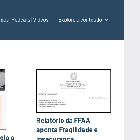
lmes | Podcats | Vídeos
Explore o conteúdo
Relatório da FFAA
aponta Fragilidade e
cia a
Insegurança