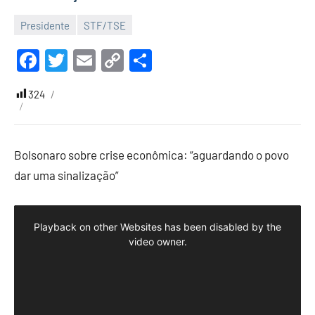
Presidente
STF/TSE
30
Malu
de
Facebook
Twitter
Email
Copy
Share
abril
Link
de
324
2022
Bolsonaro sobre crise econômica: “aguardando o povo
dar uma sinalização”