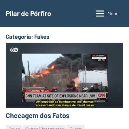
Pular
para
Pilar de Pórfiro
Menu
o
conteúdo
Categoria:
Fakes
Checagem dos Fatos
Fakes
Filmes | Reportagens
Guerra