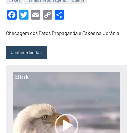
11
Malu
de
Facebook
Twitter
Email
Copy
Share
maio
Link
de
Checagem dos Fatos Propaganda e Fakes na Ucrânia
2022
Continue lendo
Tocador
de
vídeo