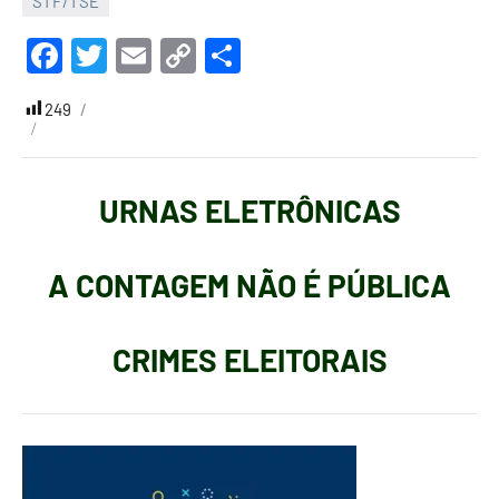
STF/TSE
de
Garrett
Facebook
Twitter
Email
Copy
Share
novembro
Link
de
249
2022
URNAS ELETRÔNICAS
A CONTAGEM NÃO É PÚBLICA
CRIMES ELEITORAIS