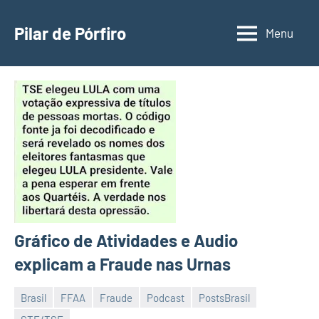
Pular
para
Pilar de Pórfiro
Menu
o
conteúdo
Gráfico de Atividades e Audio
explicam a Fraude nas Urnas
Brasil
FFAA
Fraude
Podcast
PostsBrasil
15
Luis