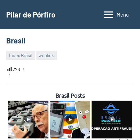
Pular
para
Pilar de Pórfiro
Menu
o
conteúdo
Brasil
Index Brasil
weblink
22
Malu
de
226
maio
de
2022
Brasil Posts