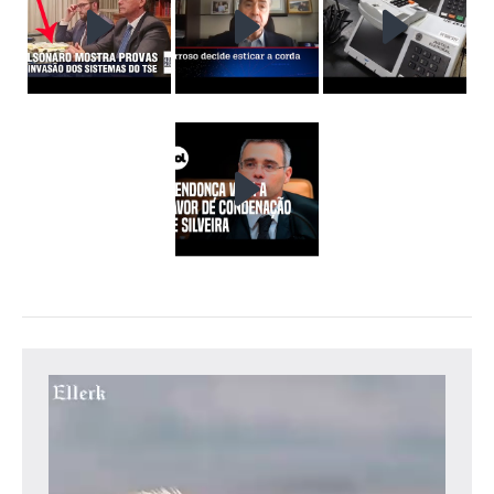
Tocador
de
vídeo