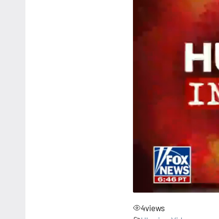
4
views