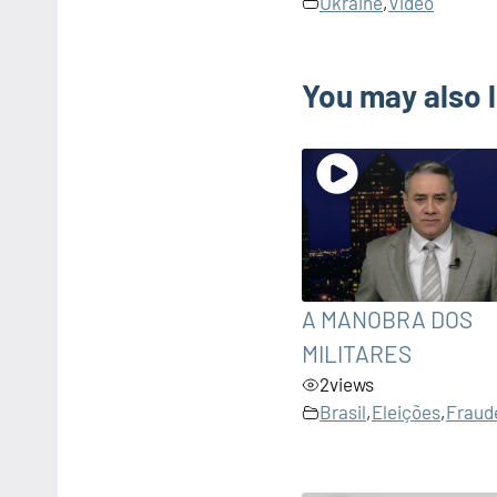
Ukraine
,
Video
You may also l
A MANOBRA DOS
MILITARES
2
views
Brasil
,
Eleições
,
Fraud