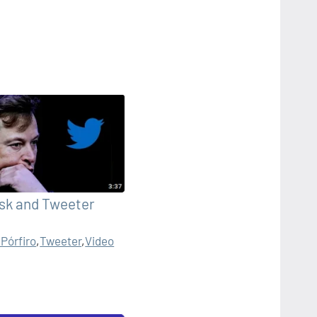
sk and Tweeter
 Pórfiro
,
Tweeter
,
Video