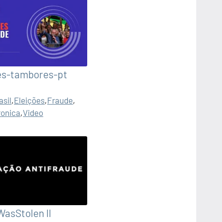
es-tambores-pt
asil
,
Eleições
,
Fraude
,
ronica
,
Video
WasStolen II