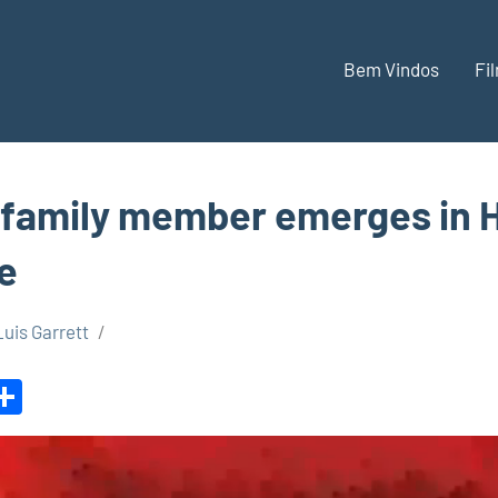
Bem Vindos
Fi
family member emerges in 
e
Luis Garrett
r
il
opy
Share
ink