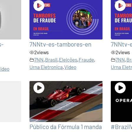
s-
7NNtv-es-tambores-en
7NNtv-
2
views
2
views
7NN
,
Brasil
,
Eleições
,
Fraude
,
7NN
,
Br
Urna Eletronica
,
Video
Urna Elet
ideo
Público da Fórmula 1 manda
#Brazil