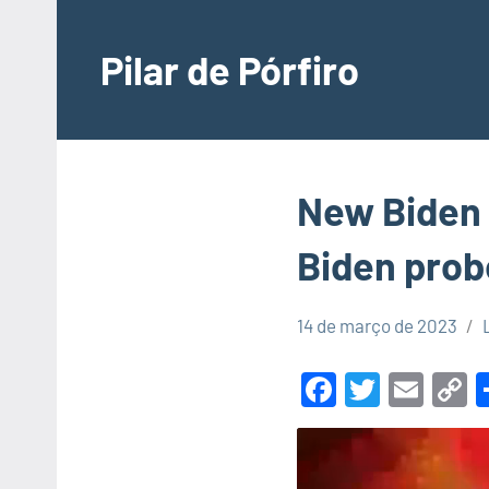
Pular
para
Pilar de Pórfiro
o
conteúdo
New Biden 
Biden prob
14 de março de 2023
Facebook
Twitte
Ema
C
L