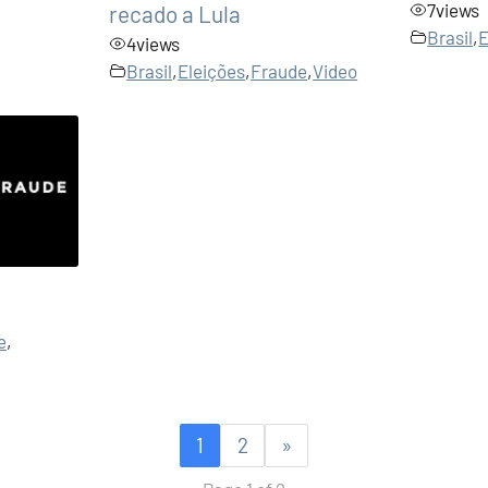
7
views
recado a Lula
Brasil
,
E
4
views
Brasil
,
Eleições
,
Fraude
,
Video
e
,
1
2
»