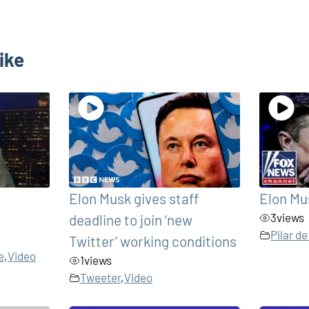
ike
Elon Musk gives staff
Elon Mu
3
views
deadline to join ‘new
Pilar de
Twitter’ working conditions
e
,
Video
1
views
Tweeter
,
Video