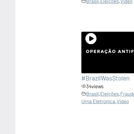
Brasil
,
Eleições
,
Video
#BrazilWasStolen
34
views
Brasil
,
Eleições
,
Fraud
Urna Eletronica
,
Video