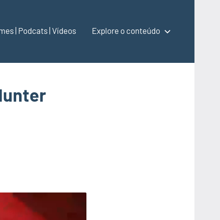
lmes | Podcats | Vídeos
Explore o conteúdo
Hunter