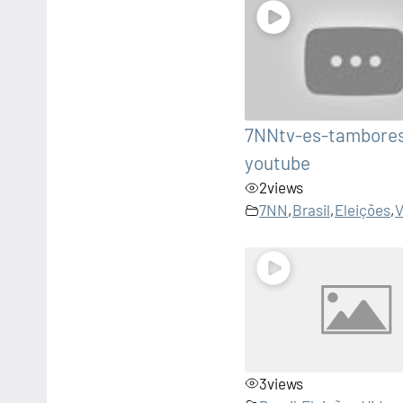
7NNtv-es-tambore
youtube
2
views
7NN
,
Brasil
,
Eleições
,
V
3
views