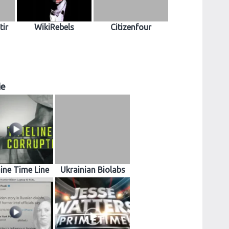
ir
WikiRebels
Citizenfour
ie
ine Time Line
Ukrainian Biolabs