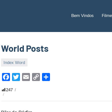
Bem Vindos
Filme
World Posts
Index Word
15
Malu
de
Facebook
Twitter
Email
Copy
Share
fevereiro
Link
de
247
2022