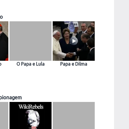
ro
o
O Papa e Lula
Papa e Dilma
Espionagem