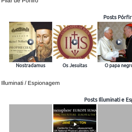
Pilar de Pórfiro
Posts Pórfi
Nostradamus
Os Jesuitas
O papa negr
Illuminati / Espionagem
Posts Illuminati e 