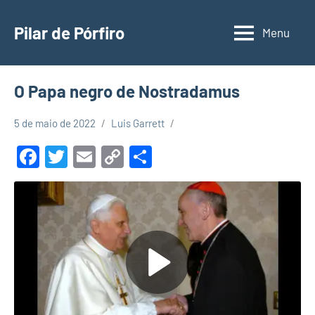
Pular
para
Pilar de Pórfiro
Menu
o
conteúdo
O Papa negro de Nostradamus
5 de maio de 2022
Luis Garrett
Facebook
Twitter
Email
Copy
Share
Link