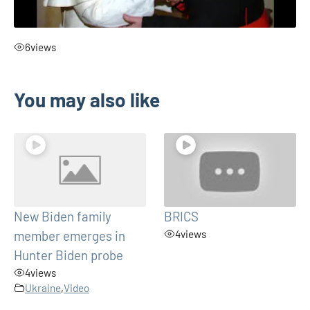
6
views
You may also like
New Biden family
BRICS
member emerges in
4
views
Hunter Biden probe
4
views
Ukraine
,
Video