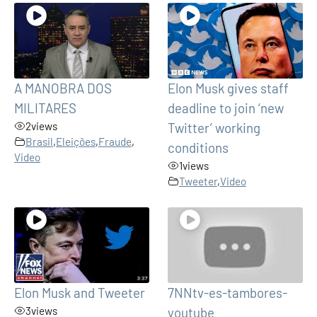
A MANOBRA DOS
Elon Musk gives staff
MILITARES
deadline to join ‘new
2
views
Twitter’ working
Brasil
,
Eleições
,
Fraude
,
conditions
Video
1
views
Tweeter
,
Video
Elon Musk and Tweeter
7NNtv-es-tambores-
3
views
youtube