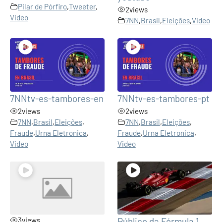
Pilar de Pórfiro
,
Tweeter
,
2
views
Video
7NN
,
Brasil
,
Eleições
,
Video
7NNtv-es-tambores-en
7NNtv-es-tambores-pt
2
views
2
views
7NN
,
Brasil
,
Eleições
,
7NN
,
Brasil
,
Eleições
,
Fraude
,
Urna Eletronica
,
Fraude
,
Urna Eletronica
,
Video
Video
3
views
Público da Fórmula 1