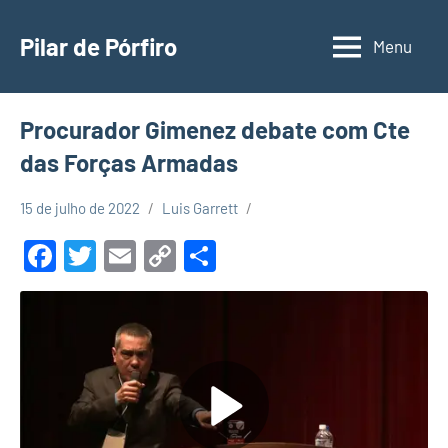
Pular
para
Pilar de Pórfiro
Menu
o
conteúdo
Procurador Gimenez debate com Cte
das Forças Armadas
15 de julho de 2022
Luis Garrett
Facebook
Twitter
Email
Copy
Share
Link