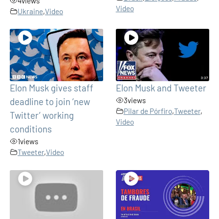
4
views
Video
Ukraine
,
Video
Elon Musk gives staff
Elon Musk and Tweeter
deadline to join ‘new
3
views
Pilar de Pórfiro
,
Tweeter
,
Twitter’ working
Video
conditions
1
views
Tweeter
,
Video