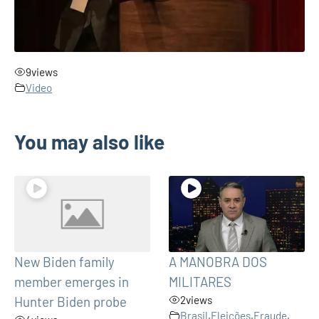
9
views
Video
You may also like
New Biden family
A MANOBRA DOS
member emerges in
MILITARES
Hunter Biden probe
2
views
Brasil
,
Eleições
,
Fraude
,