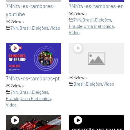
7NNtv-es-tambores-
7NNtv-es-tambores-en
youtube
2
views
7NN
,
Brasil
,
Eleições
,
2
views
Fraude
,
Urna Eletronica
,
7NN
,
Brasil
,
Eleições
,
Video
Video
7NNtv-es-tambores-pt
3
views
Brasil
,
Eleições
,
Video
2
views
7NN
,
Brasil
,
Eleições
,
Fraude
,
Urna Eletronica
,
Video